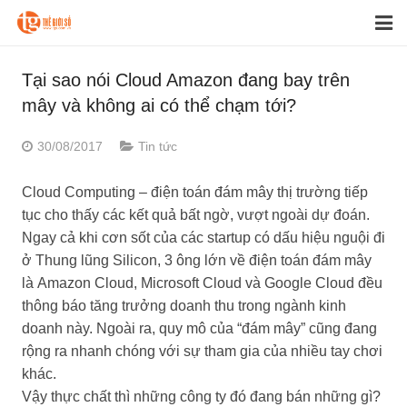
CLOUD Computing
Tại sao nói Cloud Amazon đang bay trên
mây và không ai có thể chạm tới?
DÙNG THỬ MIỄN PHÍ
30/08/2017
Tin tức
CDN
Cloud Computing – điện toán đám mây thị trường tiếp
Cloud BACKUP
tục cho thấy các kết quả bất ngờ, vượt ngoài dự đoán.
Tin tức
Ngay cả khi cơn sốt của các startup có dấu hiệu nguội đi
ở Thung lũng Silicon, 3 ông lớn về điện toán đám mây
Liên hệ
là Amazon Cloud, Microsoft Cloud và Google Cloud đều
thông báo tăng trưởng doanh thu trong ngành kinh
doanh này. Ngoài ra, quy mô của “đám mây” cũng đang
rộng ra nhanh chóng với sự tham gia của nhiều tay chơi
khác.
Vậy thực chất thì những công ty đó đang bán những gì?