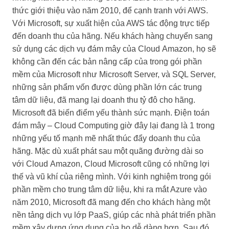
thức giới thiệu vào năm 2010, để cạnh tranh với AWS.
Với Microsoft, sự xuất hiện của AWS tác động trực tiếp
đến doanh thu của hãng. Nếu khách hàng chuyển sang
sử dụng các dịch vụ đám mây của Cloud Amazon, họ sẽ
không cần đến các bản nâng cấp của trong gói phần
mềm của Microsoft như Microsoft Server, và SQL Server,
những sản phẩm vốn được dùng phần lớn các trung
tâm dữ liệu, đã mang lại doanh thu tỷ đô cho hãng.
Microsoft đã biến điểm yếu thành sức mạnh. Điện toán
đám mây – Cloud Computing giờ đây lại đang là 1 trong
những yếu tố mạnh mẽ nhất thúc đẩy doanh thu của
hãng. Mặc dù xuất phát sau một quãng đường dài so
với Cloud Amazon, Cloud Microsoft cũng có những lợi
thế và vũ khí của riêng mình. Với kinh nghiệm trong gói
phần mềm cho trung tâm dữ liệu, khi ra mắt Azure vào
năm 2010, Microsoft đã mang đến cho khách hàng một
nền tảng dịch vụ lớp PaaS, giúp các nhà phát triển phần
mềm xây dựng ứng dụng của họ dễ dàng hơn. Sau đó,