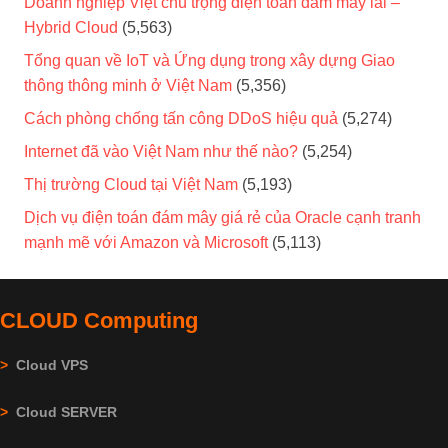
Doanh nghiệp Việt chú trọng điện toán đám mây lai –
Hybrid Cloud
(5,563)
Tổng quan về IoT và Ứng dụng trong xây dựng Giao
thông thông minh ở Việt Nam
(5,356)
Cách phòng chống tấn công DDoS hiệu quả
(5,274)
Internet đã vào Việt Nam như thế nào?
(5,254)
Thị trường Cloud tại Việt Nam
(5,193)
Dịch vụ điện toán đám mây giá rẻ của Oracle cạnh tranh
mạnh mẽ với Amazon và Microsoft
(5,113)
CLOUD Computing
>
Cloud VPS
>
Cloud SERVER