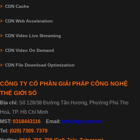
>
CDN Cache
>
CDN Web Acceleration
>
CDN Video Live Streaming
>
CDN Video On Demand
>
CDN File Download Optimization
CÔNG TY CỔ PHẦN GIẢI PHÁP CÔNG NGHỆ
THẾ GIỚI SỐ
Địa chỉ:
Số 128/38 Đường Tân Hương, Phường Phú Thọ
Hoà, TP. Hồ Chí Minh
MST:
0318443116
–
Email:
Info@tgs.com.vn
Tel:
(028) 7309. 7379