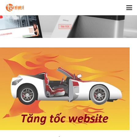
CLOUD Computing
DÙNG THỬ MIỄN PHÍ
CDN
Cloud BACKUP
Tin tức
Liên hệ