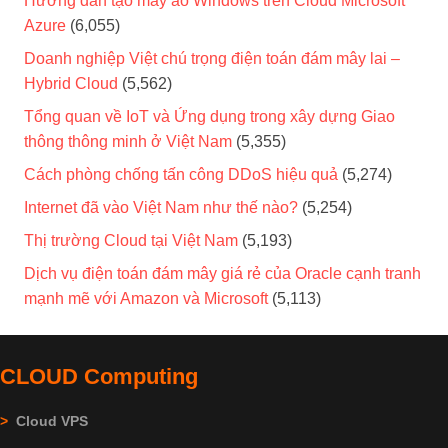
Hướng dẫn tạo máy ảo Windows trên Cloud Microsoft
Azure
(6,055)
Doanh nghiệp Việt chú trọng điện toán đám mây lai –
Hybrid Cloud
(5,562)
Tổng quan về IoT và Ứng dụng trong xây dựng Giao
thông thông minh ở Việt Nam
(5,355)
Cách phòng chống tấn công DDoS hiệu quả
(5,274)
Internet đã vào Việt Nam như thế nào?
(5,254)
Thị trường Cloud tại Việt Nam
(5,193)
Dịch vụ điện toán đám mây giá rẻ của Oracle cạnh tranh
mạnh mẽ với Amazon và Microsoft
(5,113)
CLOUD Computing
>
Cloud VPS