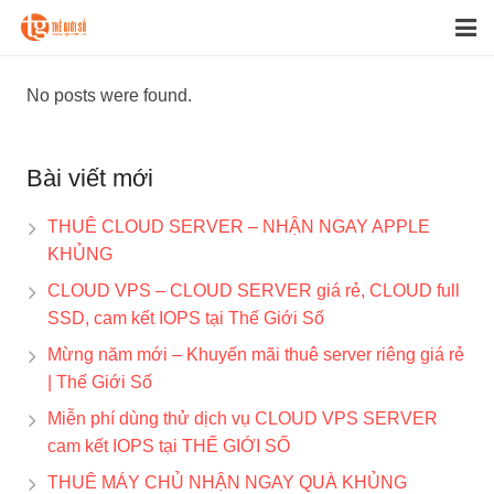
CLOUD Computing
No posts were found.
DÙNG THỬ MIỄN PHÍ
Bài viết mới
CDN
THUÊ CLOUD SERVER – NHẬN NGAY APPLE
Cloud BACKUP
KHỦNG
Tin tức
CLOUD VPS – CLOUD SERVER giá rẻ, CLOUD full
SSD, cam kết IOPS tại Thế Giới Số
Liên hệ
Mừng năm mới – Khuyến mãi thuê server riêng giá rẻ
| Thế Giới Số
Miễn phí dùng thử dịch vụ CLOUD VPS SERVER
cam kết IOPS tại THẾ GIỚI SỐ
THUÊ MÁY CHỦ NHẬN NGAY QUÀ KHỦNG